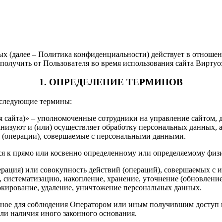
х (далее – Политика конфиденциальности) действует в отноше
олучить от Пользователя во время использования сайта Виртуо
1. ОПРЕДЕЛЕНИЕ ТЕРМИНОВ
 следующие термины:
ия сайта)» – уполномоченные сотрудники на управление сайтом
изуют и (или) осуществляет обработку персональных данных, а
я (операции), совершаемые с персональными данными.
ся к прямо или косвенно определенному или определяемому физ
ерация) или совокупность действий (операций), совершаемых с 
, систематизацию, накопление, хранение, уточнение (обновление
локирование, удаление, уничтожение персональных данных.
льное для соблюдения Оператором или иным получившим доступ 
или наличия иного законного основания.