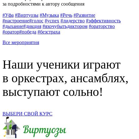
за подробностями к автору сообщения
#Уфа
#Виртуозы
#Музыка
#Речь
#Развитие
#настроение
#голос
#успех
#лидерство
#эффективность
#дыхание
#дикция
#яхочубытьдиктором
#ораторство
#оратор
#победа
#безстраха
Все мероприятия
Наши ученики играют
в оркестрах, ансамблях,
выступают сольно!
ВЫБЕРИ СВОЙ КУРС